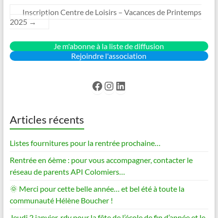
Inscription Centre de Loisirs – Vacances de Printemps
2025
→
Je m'abonne à la liste de diffusion
Rejoindre l'association
Facebook
Instagram
LinkedIn
Articles récents
Listes fournitures pour la rentrée prochaine…
Rentrée en 6ème : pour vous accompagner, contacter le
réseau de parents API Colomiers…
🌞 Merci pour cette belle année… et bel été à toute la
communauté Hélène Boucher !
Jeudi 2 janvier, rdv pour la fête de l’école de fin d’année et le