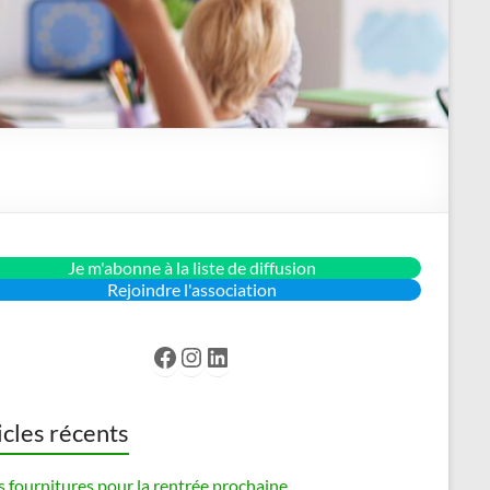
Je m'abonne à la liste de diffusion
Rejoindre l'association
Facebook
Instagram
LinkedIn
icles récents
s fournitures pour la rentrée prochaine…