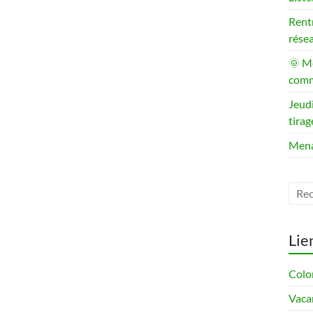
Rent
rése
🌞 Me
comm
Jeudi
tirag
Mena
Lie
Colom
Vaca